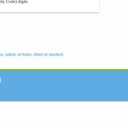
ity Code) digits
n, salted, in brine, dried or smoked.
်