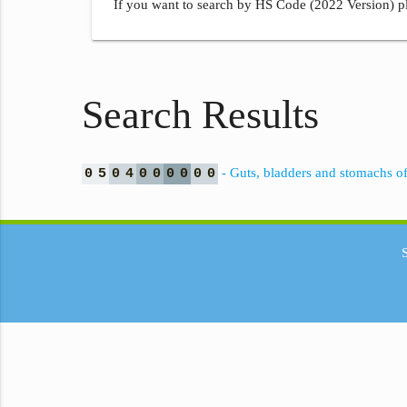
If you want to search by HS Code (2022 Version) pl
Search Results
- Guts, bladders and stomachs of a
0
5
0
4
0
0
0
0
0
0