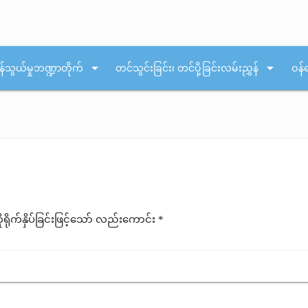
arrow_drop_down
arrow_drop_down
န်သွယ်မှုဘဏ္ဍာတိုက်
တင်သွင်းခြင်း၊ တင်ပို့ခြင်းလမ်းညွှန်
ဝန်
ုက်နှိပ်ခြင်းဖြင့်သော် လည်းကောင်း *