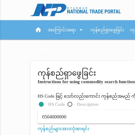
home
arrow_drop_down
အကြောင်းအရာ
ကုန်စည်ရှာဖွေခြင်း
ကု
arrow_drop_down
ပြည်ပစည်းမျဉ်းများ
ကုန်စည်ရှာဖွေခြင်း
Instructions for using commodity search function
HS Code ဖြင့် သော်လည်းကောင်း ကုန်စည်အမည် ကိုရိ
HS Code
Description
ကုန်စည်များအားလုံးစာရင်း