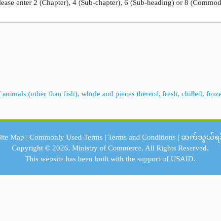
ease enter 2 (Chapter), 4 (Sub-chapter), 6 (Sub-heading) or 8 (Commod
nimals (other than fish), whole and pieces thereof, fresh, chilled, froze
Site Map
|
Commonly Used Terms
|
Terms and Conditions
|
ဆက်သွယ်ရန
Copyright © 2026.
Ministry of Commerce.
All Rights Reserved.
This website has been built with the support of
USAID.