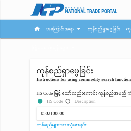
home
arrow_drop_down
အကြောင်းအရာ
ကုန်စည်ရှာဖွေခြင်း
ကု
arrow_drop_down
ပြည်ပစည်းမျဉ်းများ
ကုန်စည်ရှာဖွေခြင်း
Instructions for using commodity search function
HS Code ဖြင့် သော်လည်းကောင်း ကုန်စည်အမည် ကိုရိ
HS Code
Description
ကုန်စည်များအားလုံးစာရင်း