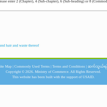
ease enter 2 (Chapter), 4 (Sub-chapter), 6 (Sub-heading) or 8 (Commod
s and hair and waste thereof
Site Map
|
Commonly Used Terms
|
Terms and Conditions
|
ဆက်သွယ်ရန
Copyright © 2026.
Ministry of Commerce.
All Rights Reserved.
This website has been built with the support of
USAID.