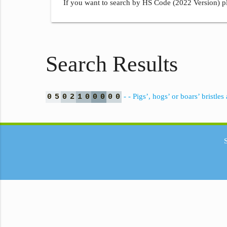
If you want to search by HS Code (2022 Version) pl
Search Results
- - Pigs’, hogs’ or boars’ bristle
0
5
0
2
1
0
0
0
0
0