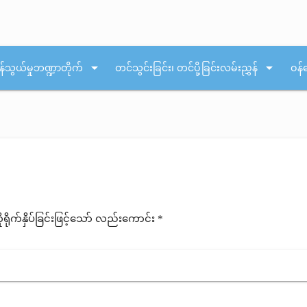
arrow_drop_down
arrow_drop_down
န်သွယ်မှုဘဏ္ဍာတိုက်
တင်သွင်းခြင်း၊ တင်ပို့ခြင်းလမ်းညွှန်
ဝန်
ုက်နှိပ်ခြင်းဖြင့်သော် လည်းကောင်း *