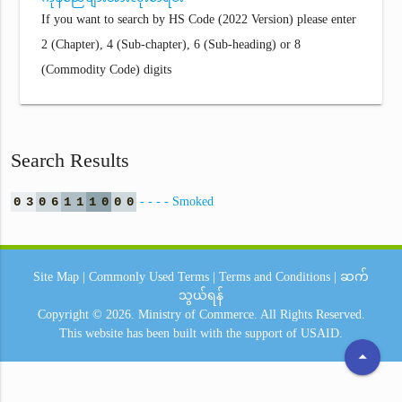
If you want to search by HS Code (2022 Version) please enter
2 (Chapter), 4 (Sub-chapter), 6 (Sub-heading) or 8
(Commodity Code) digits
Search Results
0
3
0
6
1
1
1
0
0
0
- - - - Smoked
Site Map
|
Commonly Used Terms
|
Terms and Conditions
|
ဆက်
သွယ်ရန်
Copyright © 2026.
Ministry of Commerce.
All Rights Reserved.
This website has been built with the support of
USAID.
arrow_drop_up