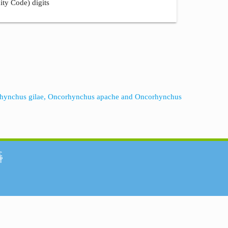
ity Code) digits
orhynchus gilae, Oncorhynchus apache and Oncorhynchus
်