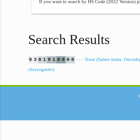
If you want to search by HS Code (2022 Version) pl
Search Results
- - - Trout (Salmo trutta, Onc
0
3
0
1
9
1
0
0
0
0
chrysogaster)