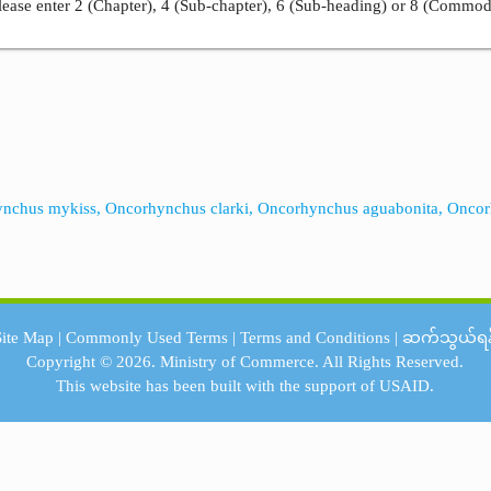
ease enter 2 (Chapter), 4 (Sub-chapter), 6 (Sub-heading) or 8 (Commod
orhynchus mykiss, Oncorhynchus clarki, Oncorhynchus aguabonita, Onc
Site Map
|
Commonly Used Terms
|
Terms and Conditions
|
ဆက်သွယ်ရန
Copyright © 2026.
Ministry of Commerce.
All Rights Reserved.
This website has been built with the support of
USAID.