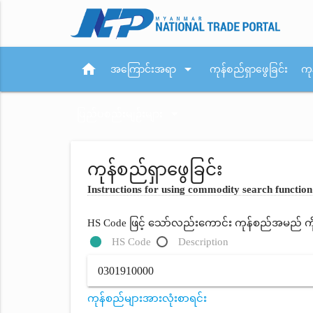
home
arrow_drop_down
အကြောင်းအရာ
ကုန်စည်ရှာဖွေခြင်း
ကု
arrow_drop_down
ပြည်ပစည်းမျဉ်းများ
ကုန်စည်ရှာဖွေခြင်း
Instructions for using commodity search function
HS Code ဖြင့် သော်လည်းကောင်း ကုန်စည်အမည် ကိုရိ
HS Code
Description
ကုန်စည်များအားလုံးစာရင်း