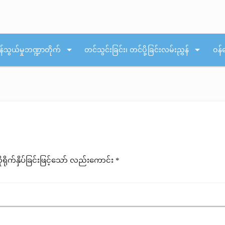
arrow_drop_down
arrow_drop_down
န်သွယ်မှုဘဏ္ဍာတိုက်
တင်သွင်းခြင်း၊ တင်ပို့ခြင်းလမ်းညွှန်
ဝန်
ုက်နှိပ်ခြင်းဖြင့်သော် လည်းကောင်း *