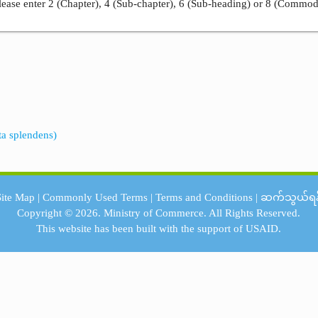
ease enter 2 (Chapter), 4 (Sub-chapter), 6 (Sub-heading) or 8 (Commod
eta splendens)
Site Map
|
Commonly Used Terms
|
Terms and Conditions
|
ဆက်သွယ်ရန
Copyright © 2026.
Ministry of Commerce.
All Rights Reserved.
This website has been built with the support of
USAID.