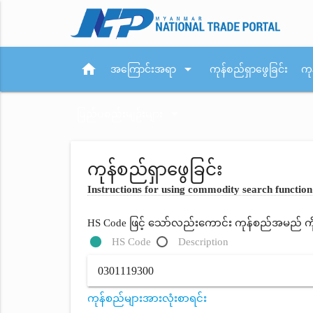
home
arrow_drop_down
အကြောင်းအရာ
ကုန်စည်ရှာဖွေခြင်း
ကု
arrow_drop_down
ပြည်ပစည်းမျဉ်းများ
ကုန်စည်ရှာဖွေခြင်း
Instructions for using commodity search function
HS Code ဖြင့် သော်လည်းကောင်း ကုန်စည်အမည် ကိုရိ
HS Code
Description
ကုန်စည်များအားလုံးစာရင်း