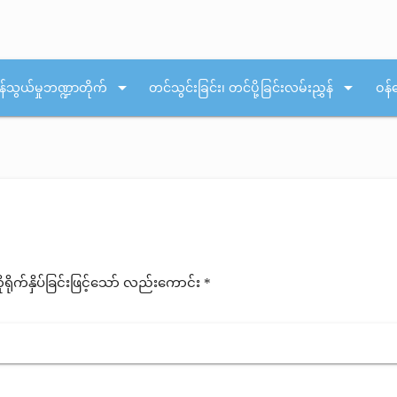
arrow_drop_down
arrow_drop_down
န်သွယ်မှုဘဏ္ဍာတိုက်
တင်သွင်းခြင်း၊ တင်ပို့ခြင်းလမ်းညွှန်
ဝန်
ုက်နှိပ်ခြင်းဖြင့်သော် လည်းကောင်း *