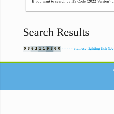
If you want to search by HS Code (2022 Version) pl
Search Results
- - - - - Siamese fighting fish (B
0
3
0
1
1
1
9
3
0
0