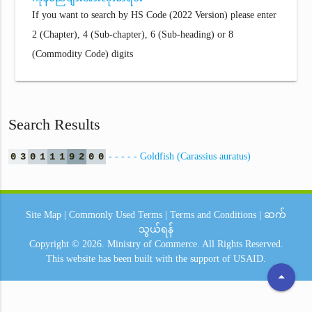
If you want to search by HS Code (2022 Version) please enter
2 (Chapter), 4 (Sub-chapter), 6 (Sub-heading) or 8
(Commodity Code) digits
Search Results
0
3
0
1
1
1
9
2
0
0
- - - - - Goldfish (Carassius auratus)
Site Map
|
Commonly Used Terms
|
Terms and Conditions
|
ဆက်
သွယ်ရန်
Copyright © 2026.
Ministry of Commerce.
All Rights Reserved.
This website has been built with the support of
USAID.
arrow_drop_up