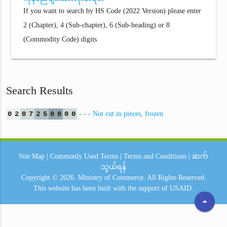
If you want to search by HS Code (2022 Version) please enter
2 (Chapter), 4 (Sub-chapter), 6 (Sub-heading) or 8
(Commodity Code) digits
Search Results
0
2
0
7
2
5
0
0
0
0
- - - Not cut in pieces, frozen
Site Map
|
Commonly Used Terms
|
Terms and Conditions
|
ဆက်
သွယ်ရန်
Copyright © 2026.
Ministry of Commerce.
All Rights Reserved.
This website has been built with the support of
USAID.
arrow_drop_up