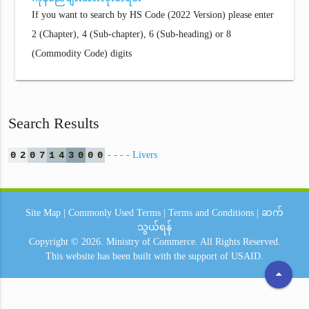
If you want to search by HS Code (2022 Version) please enter
2 (Chapter), 4 (Sub-chapter), 6 (Sub-heading) or 8
(Commodity Code) digits
Search Results
0
2
0
7
1
4
3
0
0
0
- - - - Livers
Site Map
|
Commonly Used Terms
|
Terms and Conditions
|
ဆက်
သွယ်ရန်
Copyright © 2026.
Ministry of Commerce.
All Rights Reserved.
This website has been built with the support of
USAID.
arrow_drop_up