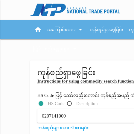
home
arrow_drop_down
အကြောင်းအရာ
ကုန်စည်ရှာဖွေခြင်း
ကု
arrow_drop_down
ပြည်ပစည်းမျဉ်းများ
ကုန်စည်ရှာဖွေခြင်း
Instructions for using commodity search function
HS Code ဖြင့် သော်လည်းကောင်း ကုန်စည်အမည် ကိုရိ
HS Code
Description
ကုန်စည်များအားလုံးစာရင်း