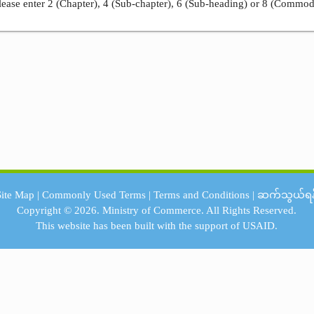
ease enter 2 (Chapter), 4 (Sub-chapter), 6 (Sub-heading) or 8 (Commod
Site Map
|
Commonly Used Terms
|
Terms and Conditions
|
ဆက်သွယ်ရန
Copyright © 2026.
Ministry of Commerce.
All Rights Reserved.
This website has been built with the support of
USAID.