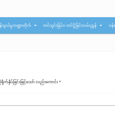
arrow_drop_down
arrow_drop_down
န်သွယ်မှုဘဏ္ဍာတိုက်
တင်သွင်းခြင်း၊ တင်ပို့ခြင်းလမ်းညွှန်
ဝန်
ုက်နှိပ်ခြင်းဖြင့်သော် လည်းကောင်း *