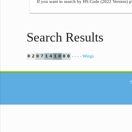
If you want to search by HS Code (2022 Version) pl
Search Results
- - - - Wings
0
2
0
7
1
4
1
0
0
0