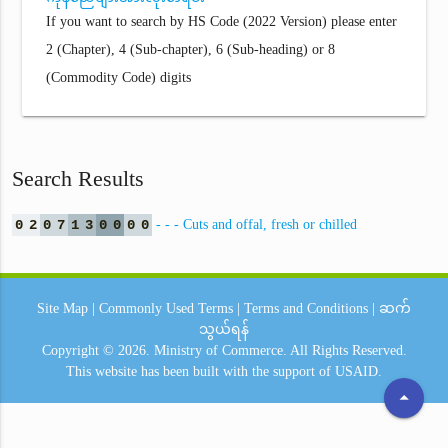
If you want to search by HS Code (2022 Version) please enter
2 (Chapter), 4 (Sub-chapter), 6 (Sub-heading) or 8
(Commodity Code) digits
Search Results
0
2
0
7
1
3
0
0
0
0
- - - Cuts and offal, fresh or chilled
Site Map
|
Commonly Used Terms
|
Terms and Conditions
|
ဆက်
သွယ်ရန်
Copyright © 2026.
Ministry of Commerce.
All Rights Reserved.
This website has been built with the support of
USAID.
arrow_drop_up