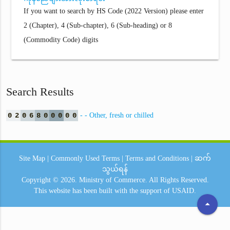
If you want to search by HS Code (2022 Version) please enter
2 (Chapter), 4 (Sub-chapter), 6 (Sub-heading) or 8
(Commodity Code) digits
Search Results
0
2
0
6
8
0
0
0
0
0
- - Other, fresh or chilled
Site Map
|
Commonly Used Terms
|
Terms and Conditions
|
ဆက်
သွယ်ရန်
Copyright © 2026.
Ministry of Commerce.
All Rights Reserved.
This website has been built with the support of
USAID.
arrow_drop_up