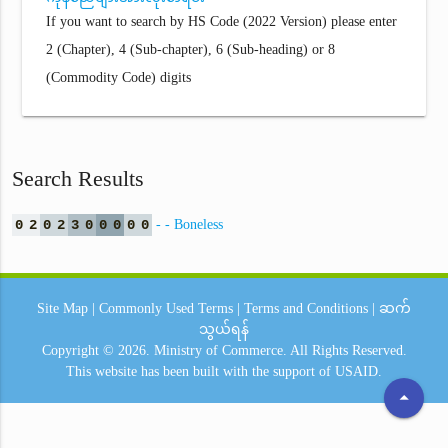
If you want to search by HS Code (2022 Version) please enter
2 (Chapter), 4 (Sub-chapter), 6 (Sub-heading) or 8
(Commodity Code) digits
Search Results
0
2
0
2
3
0
0
0
0
0
- - Boneless
Site Map
|
Commonly Used Terms
|
Terms and Conditions
|
ဆက်
သွယ်ရန်
Copyright © 2026.
Ministry of Commerce.
All Rights Reserved.
This website has been built with the support of
USAID.
arrow_drop_up