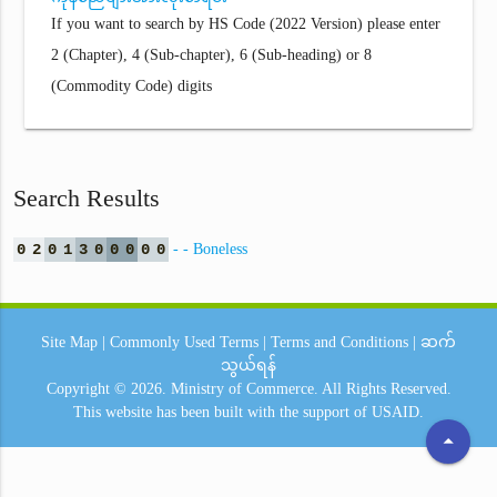
If you want to search by HS Code (2022 Version) please enter
2 (Chapter), 4 (Sub-chapter), 6 (Sub-heading) or 8
(Commodity Code) digits
Search Results
0
2
0
1
3
0
0
0
0
0
- - Boneless
Site Map
|
Commonly Used Terms
|
Terms and Conditions
|
ဆက်
သွယ်ရန်
Copyright © 2026.
Ministry of Commerce.
All Rights Reserved.
This website has been built with the support of
USAID.
arrow_drop_up