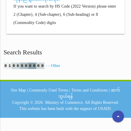
If you want to search by HS Code (2022 Version) please enter
2 (Chapter), 4 (Sub-chapter), 6 (Sub-heading) or 8
(Commodity Code) digits
Search Results
0
1
0
6
9
0
0
0
0
0
- - Other
Site Map
|
Commonly Used Terms
|
Terms and Conditions
|
ဆက်
သွယ်ရန်
Copyright © 2026.
Ministry of Commerce.
All Rights Reserved.
This website has been built with the support of
USAID.
arrow_drop_up