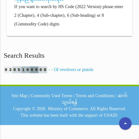
If you want to search by HS Code (2022 Version) please enter
2 (Chapter), 4 (Sub-chapter), 6 (Sub-heading) or 8
(Commodity Code) digits
Search Results
9
3
0
5
1
0
0
0
0
0
- - Of revolvers or pistols
Site Map
|
Commonly Used Terms
|
Terms and Conditions
|
ဆက်
သွယ်ရန်
Copyright © 2026.
Ministry of Commerce.
All Rights Reserved.
This website has been built with the support of
USAID.
arrow_drop_up