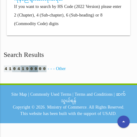
If you want to search by HS Code (2022 Version) please enter
2 (Chapter), 4 (Sub-chapter), 6 (Sub-heading) or 8
(Commodity Code) digits
Search Results
4
1
0
4
1
9
0
0
0
0
- - - Other
Site Map
|
Commonly Used Terms
|
Terms and Conditions
|
ဆက်
သွယ်ရန်
Copyright © 2026.
Ministry of Commerce.
All Rights Reserved.
This website has been built with the support of
USAID.
arrow_drop_up