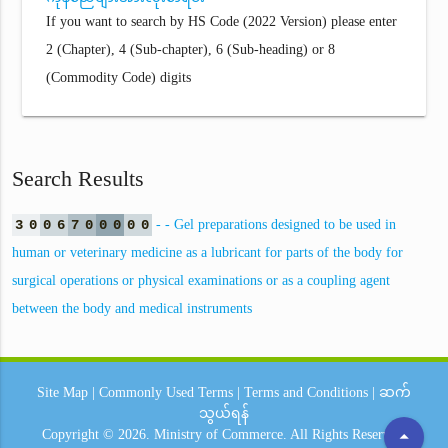
If you want to search by HS Code (2022 Version) please enter
2 (Chapter), 4 (Sub-chapter), 6 (Sub-heading) or 8
(Commodity Code) digits
Search Results
3
0
0
6
7
0
0
0
0
0
- - Gel preparations designed to be used in
human or veterinary medicine as a lubricant for parts of the body for
surgical operations or physical examinations or as a coupling agent
between the body and medical instruments
Site Map
|
Commonly Used Terms
|
Terms and Conditions
|
ဆက်
သွယ်ရန်
arrow_drop_up
Copyright © 2026.
Ministry of Commerce.
All Rights Reserved.