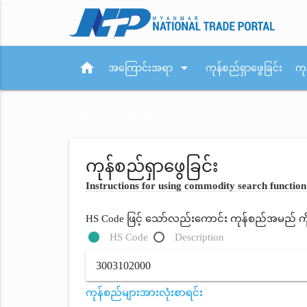
home
arrow_drop_down
အကြောင်းအရာ
ကုန်စည်ရှာဖွေခြင်း
ကု
arrow_drop_down
ပြည်ပစည်းမျဉ်းများ
ကုန်စည်ရှာဖွေခြင်း
Instructions for using commodity search function
HS Code ဖြင့် သော်လည်းကောင်း ကုန်စည်အမည် ကိုရိ
HS Code
Description
ကုန်စည်များအားလုံးစာရင်း