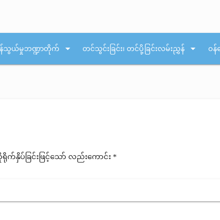
arrow_drop_down
arrow_drop_down
န်သွယ်မှုဘဏ္ဍာတိုက်
တင်သွင်းခြင်း၊ တင်ပို့ခြင်းလမ်းညွှန်
ဝန်
ုက်နှိပ်ခြင်းဖြင့်သော် လည်းကောင်း *