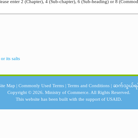
ease enter 2 (Chapter), 4 (Sub-chapter), 6 (Sub-heading) or 8 (Commod
r its salts
Site Map
|
Commonly Used Terms
|
Terms and Conditions
|
ဆက်သွယ်ရန
Copyright © 2026.
Ministry of Commerce.
All Rights Reserved.
This website has been built with the support of
USAID.