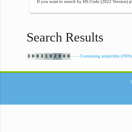
If you want to search by HS Code (2022 Version) pl
Search Results
- - - Containing ampicillin (INN) o
3
0
0
3
1
0
2
0
0
0