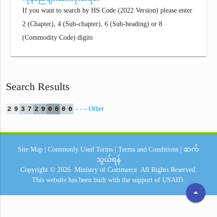
If you want to search by HS Code (2022 Version) please enter
2 (Chapter), 4 (Sub-chapter), 6 (Sub-heading) or 8
(Commodity Code) digits
Search Results
2
9
3
7
2
9
0
0
0
0
- - - Other
Site Map
|
Commonly Used Terms
|
Terms and Conditions
|
ဆက်
သွယ်ရန်
Copyright © 2026.
Ministry of Commerce.
All Rights Reserved.
This website has been built with the support of
USAID.
arrow_drop_up