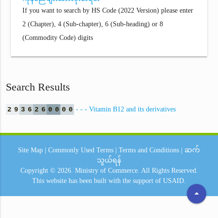
If you want to search by HS Code (2022 Version) please enter
2 (Chapter), 4 (Sub-chapter), 6 (Sub-heading) or 8
(Commodity Code) digits
Search Results
2
9
3
6
2
6
0
0
0
0
- - - Vitamin B12 and its derivatives
Site Map
|
Commonly Used Terms
|
Terms and Conditions
|
ဆက်
သွယ်ရန်
Copyright © 2026.
Ministry of Commerce.
All Rights Reserved.
This website has been built with the support of
USAID.
arrow_drop_up