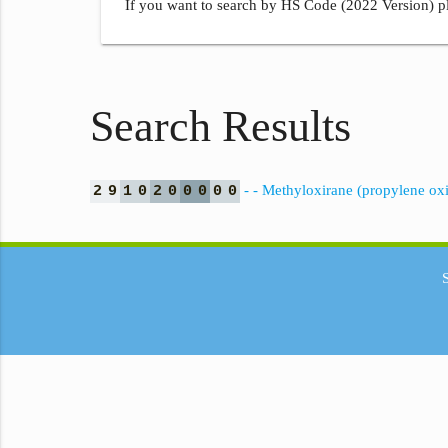
If you want to search by HS Code (2022 Version) pl
Search Results
- - Methyloxirane (propylene ox
2
9
1
0
2
0
0
0
0
0