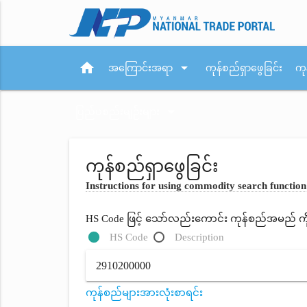
home
arrow_drop_down
အကြောင်းအရာ
ကုန်စည်ရှာဖွေခြင်း
ကု
arrow_drop_down
ပြည်ပစည်းမျဉ်းများ
ကုန်စည်ရှာဖွေခြင်း
Instructions for using commodity search function
HS Code ဖြင့် သော်လည်းကောင်း ကုန်စည်အမည် ကိုရိ
HS Code
Description
ကုန်စည်များအားလုံးစာရင်း