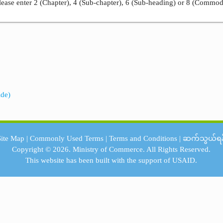
ease enter 2 (Chapter), 4 (Sub-chapter), 6 (Sub-heading) or 8 (Commod
ide)
Site Map
|
Commonly Used Terms
|
Terms and Conditions
|
ဆက်သွယ်ရန
Copyright © 2026.
Ministry of Commerce.
All Rights Reserved.
This website has been built with the support of
USAID.