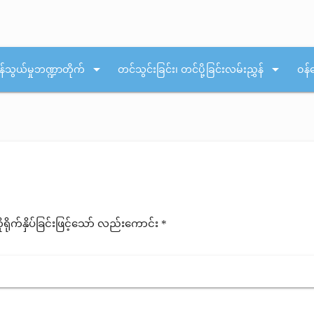
arrow_drop_down
arrow_drop_down
န်သွယ်မှုဘဏ္ဍာတိုက်
တင်သွင်းခြင်း၊ တင်ပို့ခြင်းလမ်းညွှန်
ဝန်
ုက်နှိပ်ခြင်းဖြင့်သော် လည်းကောင်း *