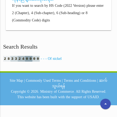
If you want to search by HS Code (2022 Version) please enter
2 (Chapter), 4 (Sub-chapter), 6 (Sub-heading) or 8
(Commodity Code) digits
Search Results
2
8
3
3
2
4
0
0
0
0
- - - Of nickel
Site Map
|
Commonly Used Terms
|
Terms and Conditions
|
ဆက်
သွယ်ရန်
Copyright © 2026.
Ministry of Commerce.
All Rights Reserved.
This website has been built with the support of
USAID.
arrow_drop_up