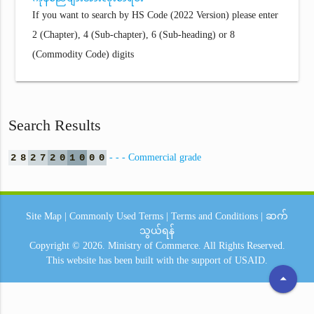
If you want to search by HS Code (2022 Version) please enter
2 (Chapter), 4 (Sub-chapter), 6 (Sub-heading) or 8
(Commodity Code) digits
Search Results
2
8
2
7
2
0
1
0
0
0
- - - Commercial grade
Site Map
|
Commonly Used Terms
|
Terms and Conditions
|
ဆက်
သွယ်ရန်
Copyright © 2026.
Ministry of Commerce.
All Rights Reserved.
This website has been built with the support of
USAID.
arrow_drop_up