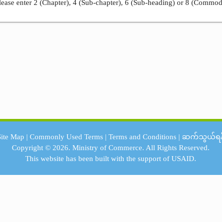
ease enter 2 (Chapter), 4 (Sub-chapter), 6 (Sub-heading) or 8 (Commod
Site Map
|
Commonly Used Terms
|
Terms and Conditions
|
ဆက်သွယ်ရန
Copyright © 2026.
Ministry of Commerce.
All Rights Reserved.
This website has been built with the support of
USAID.