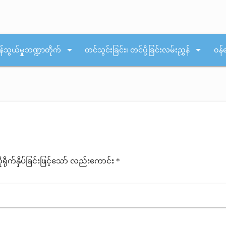
arrow_drop_down
arrow_drop_down
န်သွယ်မှုဘဏ္ဍာတိုက်
တင်သွင်းခြင်း၊ တင်ပို့ခြင်းလမ်းညွှန်
ဝန်
ုက်နှိပ်ခြင်းဖြင့်သော် လည်းကောင်း *