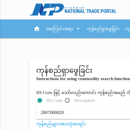
home
arrow_drop_down
အကြောင်းအရာ
ကုန်စည်ရှာဖွေခြင်း
ကု
arrow_drop_down
ပြည်ပစည်းမျဉ်းများ
ကုန်စည်ရှာဖွေခြင်း
Instructions for using commodity search function
HS Code ဖြင့် သော်လည်းကောင်း ကုန်စည်အမည် ကိုရိ
HS Code
Description
ကုန်စည်များအားလုံးစာရင်း