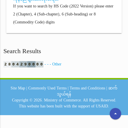
If you want to search by HS Code (2022 Version) please enter
2 (Chapter), 4 (Sub-chapter), 6 (Sub-heading) or 8
(Commodity Code) digits
Search Results
2
8
0
4
2
9
0
0
0
0
- - - Other
Site Map
|
Commonly Used Terms
|
Terms and Conditions
|
ဆက်
သွယ်ရန်
Copyright © 2026.
Ministry of Commerce.
All Rights Reserved.
This website has been built with the support of
USAID.
arrow_drop_up