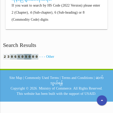
If you want to search by HS Code (2022 Version) please enter
2 (Chapter), 4 (Sub-chapter), 6 (Sub-heading) or 8
(Commodity Code) digits
Search Results
2
3
0
6
6
0
9
0
0
0
- - - Other
Site Map
|
Commonly Used Terms
|
Terms and Conditions
|
ဆက်
သွယ်ရန်
Copyright © 2026.
Ministry of Commerce.
All Rights Reserved.
This website has been built with the support of
USAID.
arrow_drop_up