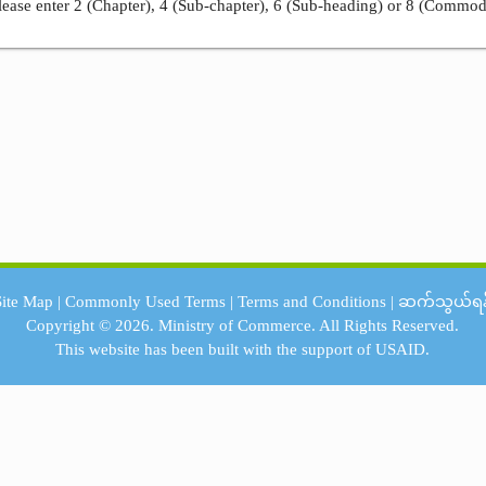
ease enter 2 (Chapter), 4 (Sub-chapter), 6 (Sub-heading) or 8 (Commod
Site Map
|
Commonly Used Terms
|
Terms and Conditions
|
ဆက်သွယ်ရန
Copyright © 2026.
Ministry of Commerce.
All Rights Reserved.
This website has been built with the support of
USAID.