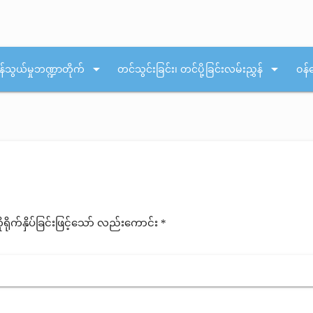
arrow_drop_down
arrow_drop_down
န်သွယ်မှုဘဏ္ဍာတိုက်
တင်သွင်းခြင်း၊ တင်ပို့ခြင်းလမ်းညွှန်
ဝန်
ုက်နှိပ်ခြင်းဖြင့်သော် လည်းကောင်း *