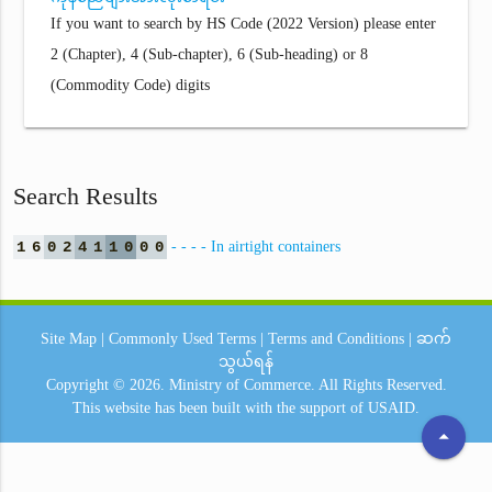
If you want to search by HS Code (2022 Version) please enter
2 (Chapter), 4 (Sub-chapter), 6 (Sub-heading) or 8
(Commodity Code) digits
Search Results
1
6
0
2
4
1
1
0
0
0
- - - - In airtight containers
Site Map
|
Commonly Used Terms
|
Terms and Conditions
|
ဆက်
သွယ်ရန်
Copyright © 2026.
Ministry of Commerce.
All Rights Reserved.
This website has been built with the support of
USAID.
arrow_drop_up