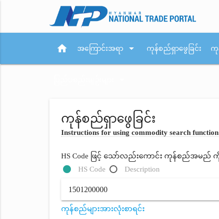
home
arrow_drop_down
အကြောင်းအရာ
ကုန်စည်ရှာဖွေခြင်း
ကု
arrow_drop_down
ပြည်ပစည်းမျဉ်းများ
ကုန်စည်ရှာဖွေခြင်း
Instructions for using commodity search function
HS Code ဖြင့် သော်လည်းကောင်း ကုန်စည်အမည် ကိုရိ
HS Code
Description
ကုန်စည်များအားလုံးစာရင်း