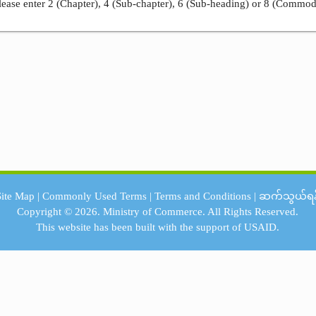
ease enter 2 (Chapter), 4 (Sub-chapter), 6 (Sub-heading) or 8 (Commod
Site Map
|
Commonly Used Terms
|
Terms and Conditions
|
ဆက်သွယ်ရန
Copyright © 2026.
Ministry of Commerce.
All Rights Reserved.
This website has been built with the support of
USAID.