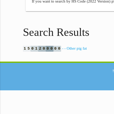
If you want to search by HS Code (2022 Version) pl
Search Results
- - Other pig fat
1
5
0
1
2
0
0
0
0
0