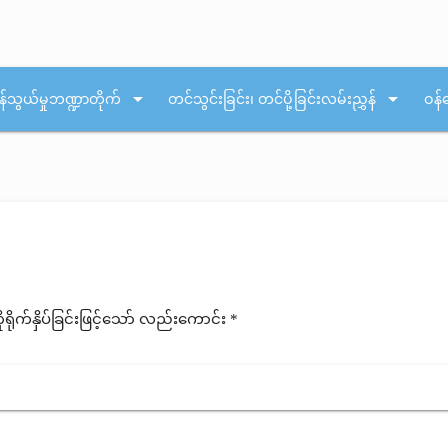
arrow_drop_down
arrow_drop_down
န်သွယ်မှုဘဏ္ဍာတိုက်
တင်သွင်းခြင်း၊ တင်ပို့ခြင်းလမ်းညွှန်
ဝန်
ုက်နှိပ်ခြင်းဖြင့်သော် လည်းကောင်း *