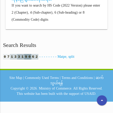
If you want to search by HS Code (2022 Version) please enter
2 (Chapter), 4 (Sub-chapter), 6 (Sub-heading) or 8
(Commodity Code) digits
Search Results
0
7
1
3
3
1
9
0
6
2
- - - - - - - - Matpe, split
Site Map
|
Commonly Used Terms
|
Terms and Conditions
|
ဆက်
သွယ်ရန်
Copyright © 2026.
Ministry of Commerce.
All Rights Reserved.
This website has been built with the support of
USAID.
arrow_drop_up