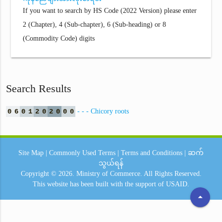
If you want to search by HS Code (2022 Version) please enter
2 (Chapter), 4 (Sub-chapter), 6 (Sub-heading) or 8
(Commodity Code) digits
Search Results
0
6
0
1
2
0
2
0
0
0
- - - Chicory roots
Site Map
|
Commonly Used Terms
|
Terms and Conditions
|
ဆက်
သွယ်ရန်
Copyright © 2026.
Ministry of Commerce.
All Rights Reserved.
This website has been built with the support of
USAID.
arrow_drop_up