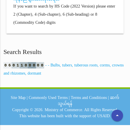
If you want to search by HS Code (2022 Version) please enter
2 (Chapter), 4 (Sub-chapter), 6 (Sub-heading) or 8
(Commodity Code) digits
Search Results
0
6
0
1
1
0
0
0
0
0
- - Bulbs, tubers, tuberous roots, corms, crowns
and rhizomes, dormant
Site Map
|
Commonly Used Terms
|
Terms and Conditions
|
ဆက်
သွယ်ရန်
Copyright © 2026.
Ministry of Commerce.
All Rights Reserved.
arrow_drop_up
This website has been built with the support of
USAID.