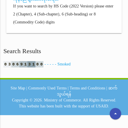
If you want to search by HS Code (2022 Version) please enter
2 (Chapter), 4 (Sub-chapter), 6 (Sub-heading) or 8
(Commodity Code) digits
Search Results
0
3
0
6
9
1
3
1
0
0
- - - - - Smoked
Site Map
|
Commonly Used Terms
|
Terms and Conditions
|
ဆက်
သွယ်ရန်
Copyright © 2026.
Ministry of Commerce.
All Rights Reserved.
This website has been built with the support of
USAID.
arrow_drop_up