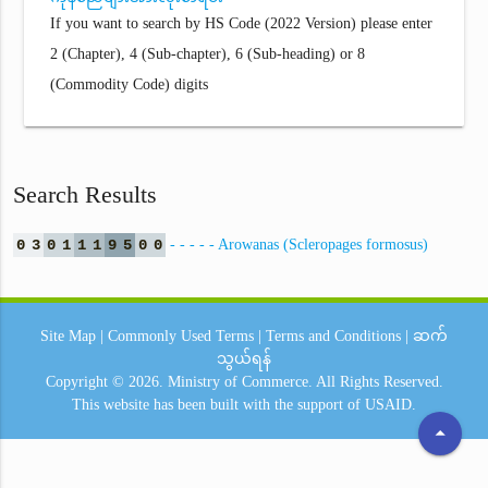
If you want to search by HS Code (2022 Version) please enter
2 (Chapter), 4 (Sub-chapter), 6 (Sub-heading) or 8
(Commodity Code) digits
Search Results
0
3
0
1
1
1
9
5
0
0
- - - - - Arowanas (Scleropages formosus)
Site Map
|
Commonly Used Terms
|
Terms and Conditions
|
ဆက်
သွယ်ရန်
Copyright © 2026.
Ministry of Commerce.
All Rights Reserved.
This website has been built with the support of
USAID.
arrow_drop_up