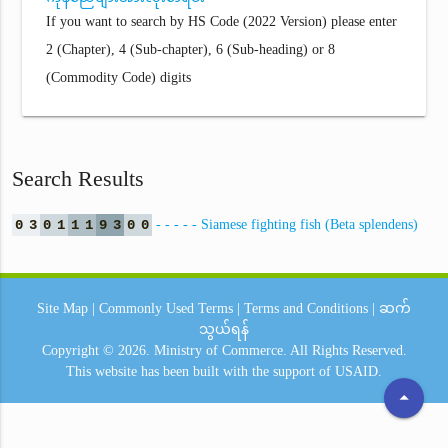
If you want to search by HS Code (2022 Version) please enter
2 (Chapter), 4 (Sub-chapter), 6 (Sub-heading) or 8
(Commodity Code) digits
Search Results
0
3
0
1
1
1
9
3
0
0
- - - - - Siamese fighting fish (Beta splendens)
Site Map
|
Commonly Used Terms
|
Terms and Conditions
|
ဆက်
သွယ်ရန်
Copyright © 2026.
Ministry of Commerce.
All Rights Reserved.
This website has been built with the support of
USAID.
arrow_drop_up