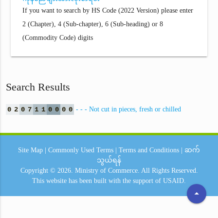
If you want to search by HS Code (2022 Version) please enter
2 (Chapter), 4 (Sub-chapter), 6 (Sub-heading) or 8
(Commodity Code) digits
Search Results
0
2
0
7
1
1
0
0
0
0
- - - Not cut in pieces, fresh or chilled
Site Map
|
Commonly Used Terms
|
Terms and Conditions
|
ဆက်
သွယ်ရန်
Copyright © 2026.
Ministry of Commerce.
All Rights Reserved.
This website has been built with the support of
USAID.
arrow_drop_up