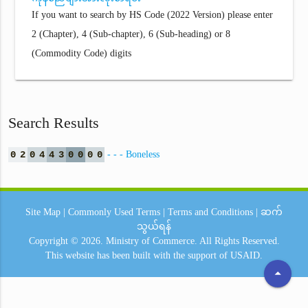
If you want to search by HS Code (2022 Version) please enter
2 (Chapter), 4 (Sub-chapter), 6 (Sub-heading) or 8
(Commodity Code) digits
Search Results
0
2
0
4
4
3
0
0
0
0
- - - Boneless
Site Map
|
Commonly Used Terms
|
Terms and Conditions
|
ဆက်
သွယ်ရန်
Copyright © 2026.
Ministry of Commerce.
All Rights Reserved.
This website has been built with the support of
USAID.
arrow_drop_up