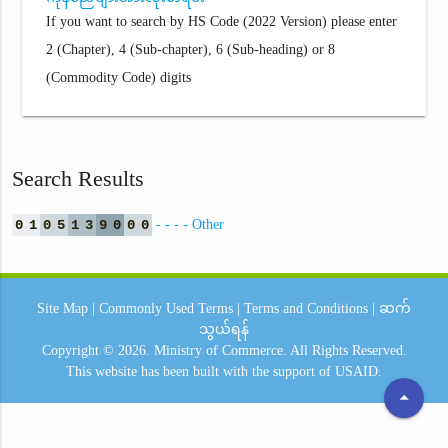
If you want to search by HS Code (2022 Version) please enter
2 (Chapter), 4 (Sub-chapter), 6 (Sub-heading) or 8
(Commodity Code) digits
Search Results
0
1
0
5
1
3
9
0
0
0
- - - - Other
Site Map
|
Commonly Used Terms
|
Terms and Conditions
|
ဆက်
သွယ်ရန်
Copyright © 2026.
Ministry of Commerce.
All Rights Reserved.
This website has been built with the support of
USAID.
arrow_drop_up