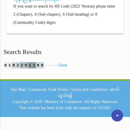
If you want to search by HS Code (2022 Version) please enter
2 (Chapter), 4 (Sub-chapter), 6 (Sub-heading) or 8
(Commodity Code) digits
Search Results
0
1
0
2
2
9
1
1
0
0
- - - - - Oxen
Site Map
|
Commonly Used Terms
|
Terms and Conditions
|
ဆက်
သွယ်ရန်
Copyright © 2026.
Ministry of Commerce.
All Rights Reserved.
This website has been built with the support of
USAID.
arrow_drop_up