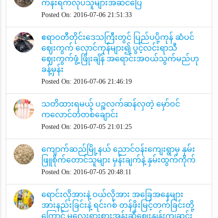
ကန်းရက်လုပ်သူများအဆင်ပြေ
Posted On: 2016-07-06 21:51:33
ဧရာဝတီတိုင်းဒေသကြီးတွင် ပြည်ပပို့ကုန် ဆံပင်
ဈေးကွက် လှောင်ကုန်များ၍ ပွင့်လင်းရာသီ
ဈေးကွက်ဖွံ့ ဖြိုးချိန် အရောင်းအဝယ်သွက်မည်ဟု
ခန့်မှန်း
Posted On: 2016-07-06 21:46:19
သတိထားရမယ့် ပဉ္စလက်ဆန်လှတဲ့ မှော်ဝင်
ကလောင်တံတစ်ချောင်း
Posted On: 2016-07-05 21:01:25
ကျောက်ဆည်မြို့နယ် ညောင်ဝန်းကျေးရွာမှ နှမ်း
ဖြူစိုက်တောင်သူများ မှန်းချက်နဲ့ နှမ်းထွက်ကိုက်
Posted On: 2016-07-05 20:48:11
ရောင်းလိုအားနဲ့ ဝယ်လိုအား အခြေအနေများ
အားနည်းခြင်းနဲ့ ရင်းဂစ် တန်ဖိုးမြင့်တက်ခြင်းတို့
ကြောင့် မလေးရှားစားအုန်းဆီဈေးနှုန်းကျဆင်း