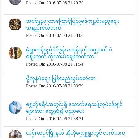
Posted On: 2016-07-08 21:29:29
အဝင်နည်းတာကြောင့်ပြည်မန်ကျည်းမှည့်ဈေး
အနည်းငယ်တက်
Posted On: 2016-07-08 21:23:06
မုံရွာကုန်စည်ဒိုင်ဇွန်လကုန်ရက်သတ္တပတ် ပဲ
ဈေးကွက် ကုလားပဲဈေးတက်လာ
Posted On: 2016-07-08 21:11:54
ပို့ကုန်ပဲဈေး ပြန်လည်လှုပ်ခတ်လာ
Posted On: 2016-07-08 21:03:29
ရွှေဘိုခရိုင်အတွင်းရှိ သောက်ရေသန့်လုပ်ငန်းရှင်
များအား တွေ့ဆုံ၍ ပညာပေး
Posted On: 2016-07-06 21:58:31
ယင်းမာပင်မြို့နယ် အိုဘိုကျေးရွာတွင် လက်ယက္