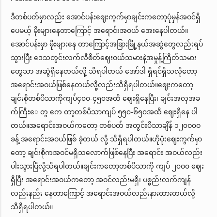
ဒီတစ်ပတ်မှာလည်း အောင်ပန်းဈေးကွက်မှာချင်းကတော့ပုံမှန်အဝင်ရှိ
ပေမယ့် မိုးများနေတာကြောင့် အရောင်းအဝယ် အေးနေပါတယ်။
အောင်ပန်းမှာ မိုးများနေ တာကြောင့်အခြားမြို့နယ်အဆွဲတွေလည်းရပ်
သွားပြီး ဒေသတွင်းလက်လီစိတ်ဈေးဝယ်သမားနဲ့အမှုန့်ကြိတ်သမား
တွေသာ အဆွဲရှိနေတယ်လို့ သိရပါတယ် အော်ဒါ ရှိရင်ရှိသလိုတော့
အရောင်းအဝယ်ဖြစ်နေတယ်လို့လည်းသိရှိရပါတယ်။ဈေးကတော့
ချင်းစိုတစ်ပိသာကိုကျပ်၄၀ဝ-၄၅၀အထိ ဈေးရှိနေပြီး၊ ချင်းအလှအခ
က်ကြီးေ တွ ကေ တာ့တစ်ပိသာကျပ် ၅၅၀-၆၅၀အထိ ဈေးရှိနေ ပါ
တယ်။အရောင်းအဝယ်ကတော့ တစ်ပတ် အတွင်းပိသာချိန် ၁၂၀ဝ၀ဝ
ခန့် အရောင်းအဝယ်ဖြစ် ခဲ့တယ် လို့ သိရှိရပါတယ်။ဟိုပုံးဈေးကွက်မှာ
တော့ ချင်းစိုကအဝင်မရှိသလောက်ဖြစ်နေပြီး အရောင်း အဝယ်လည်း
ပါးသွားပြီလို့သိရပါတယ်။ချင်းကတော့တစ်ပိသာကို ကျပ် ၂၀ဝ၀ ဈေး
ရှိပြီး အရောင်းအဝယ်ကတော့ အဝင်လည်းမရှိ၊ ပစ္စည်းလက်ကျန်
လည်းနည်း နေတာကြောင့် အရောင်းအဝယ်လည်းနားထားတယ်လို့
သိရှိရပါတယ်။