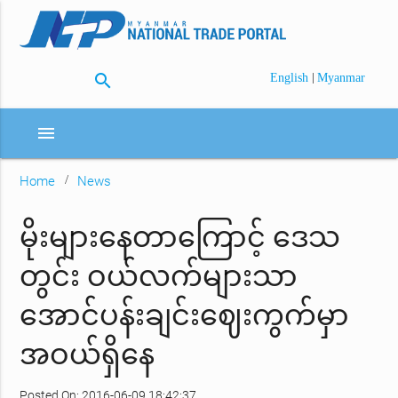
search
|
English
Myanmar
menu
Home
News
မိုးများနေတာကြောင့် ဒေသ
တွင်း ဝယ်လက်များသာ
အောင်ပန်းချင်းဈေးကွက်မှာ
အဝယ်ရှိနေ
Posted On: 2016-06-09 18:42:37