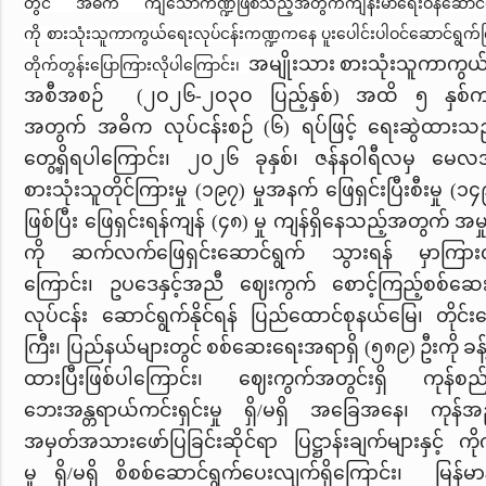
တွင် အဓိက ကျသောကဏ္ဍဖြစ်
သည့်အတွက်
ကျန်းမာရေးဝန်ဆောင်မ
ကို
စားသုံးသူကာကွယ်ရေးလုပ်ငန်းကဏ္ဍကနေ
ပူးပေါင်းပါဝင်ဆောင်ရွက်
အမျိုးသား စားသုံးသူကာကွယ
တိုက်တွန်းပြောကြားလို
ပါကြောင်း၊
အစီအစဉ် (၂ဝ၂၆-၂ဝ၃ဝ ပြည့်နှစ်) အထိ ၅ နှစ
အတွက် အဓိက လုပ်ငန်းစဉ် (၆) ရပ်ဖြင့် ရေးဆွဲထားသည
တွေ့ရှိရပါကြောင်း၊
၂၀၂၆ ခုနှစ်၊ ဇန်နဝါရီလမှ မေ
စားသုံးသူတိုင်ကြားမှု (၁၉၇) မှုအနက် ဖြေရှင်းပြီးစီးမှု (၁
၄
ဖြစ်ပြီး ဖြေရှင်းရန်ကျန် (၄၈) မှု ကျန်ရှိနေသည့်အတွက် အမှ
ကို ဆက်လက်ဖြေရှင်းဆောင်ရွက် သွားရန် မှာကြားလ
ကြောင်း၊ ဥပဒေနှင့်အညီ ဈေးကွက် စောင့်ကြည့်စစ်ဆေ
လုပ်ငန်း ဆောင်ရွက်နိုင်ရန် ပြည်ထောင်စုနယ်မြေ၊ တိုင်
ကြီး၊ ပြည်နယ်များတွင် စစ်ဆေးရေးအရာရှိ (၅၈၉) ဦးကို ခန
ထားပြီးဖြစ်ပါ‌ကြောင်း၊ ဈေးကွက်အတွင်းရှိ ကုန်စည်
ဘေးအန္တရာယ်ကင်းရှင်းမှု ရှိ/မရှိ အခြေအနေ၊ ကုန်အညွ
အမှတ်အသားဖော်ပြခြင်းဆိုင်ရာ ပြဋ္ဌာန်းချက်များနှင့် ကိ
မှု ရှိ/မရှိ စိစစ်ဆောင်ရွက်ပေးလျက်ရှိကြောင်း၊ မြန်မာနိ