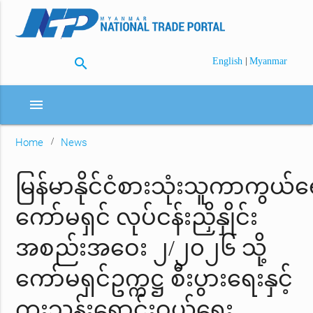
search
|
English
Myanmar
menu
Home
News
မြန်မာနိုင်ငံစားသုံးသူကာကွယ်ရ
ကော်မရှင် လုပ်ငန်းညှိနှိုင်း
အစည်းအဝေး ၂/၂၀၂၆ သို့
ကော်မရှင်ဥက္ကဋ္ဌ စီးပွားရေးနှင့်
ကူးသန်းရောင်းဝယ်ရေး