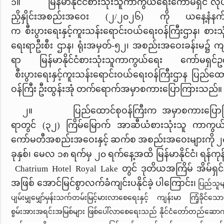
၁။ မြန်မာနိုင်ငံစားသုံးသူကာကွယ်ရေးကော်မရှင် လုပ်
ညှိနှိုင်းအစည်းအဝေး
(၂/၂၀၂၆) ကို ယနေ့နံနက်ပိ
က စီးပွားရေးနှင့်ကူးသန်းရောင်းဝယ်ရေးဝန်ကြီးဌာန၊ စားသ
ရေးရာ
ဦးစီး ဌာန၊ ရုံးအမှတ်-၅၂၊ အစည်းအဝေးခန်းမ၌ ကျ
ရာ မြန်မာနိုင်ငံစားသုံးသူ
ကာကွယ်ရေး
ကော်မရှင်ဥက္
စီးပွားရေးနှင့်ကူးသန်းရောင်းဝယ်ရေးဝန်ကြီးဌာန
ပြည်ထော
ဝန်ကြီး
ဦးထွန်းအုံ တက်ရောက်အမှာစကားပြောကြားသည်။
၂။
ပြည်ထောင်စုဝန်ကြီးက အမှာစကားပြော
ရာတွင် (၃၂) ကြိမ်မြောက်
အာဆီယံစားသုံးသူ ကာကွယ
ကော်မတီ
အစည်းအဝေး
နှင့် ဆက်စ အစည်းအဝေးများ
ကို 
ခုနှစ်၊ မေလ ၁၈ ရက်မှ ၂၀ ရက်နေ့အထိ မြန်မာနိုင်ငံ၊ ရန်ကုန်မ
Chatrium Hotel Royal Lake တွင်
ဒုတိယအကြိမ်
အိမ်ရှင်
အဖြစ်
အောင်မြင်စွာ
လက်ခံကျင်းပနို
င်ခဲ့ ပါကြောင်း၊
ပြည်သူ
ပျမ်းမျှမျှော်မှန်းသက်တမ်း
မြင့်မားလာစေရေးနှင့် ကျန်းမာ ကြံ့ခိုင်သေ
စွမ်းအားအရင်းအမြစ်များ
ဖြစ်ပေါ်လာစေရေးသည် နိုင်ငံတော်တည်ဆော