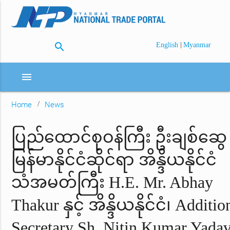
search
|
English
Myanmar
menu
Home
News
ပြည်ထောင်စုဝန်ကြီး ဦးချစ်ဆွေ
မြန်မာနိုင်ငံဆိုင်ရာ အိန္ဒိယနိုင်ငံ
သံအမတ်ကြီး H.E. Mr. Abhay
Thakur နှင့် အိန္ဒိယနိုင်ငံ၊ Additio
Secretary Sh. Nitin Kumar Yada