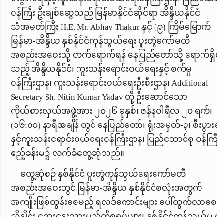
ဝန်ကြီး ဦးချစ်ဆွေသည် မြန်မာနိုင်ငံဆိုင်ရာ အိန္ဒိယနိုင်ငံ
သံအမတ်ကြီး
H.E. Mr. Abhay Thakur
နှင့် (၉) ကြိမ်မြောက်
မြန်မာ-အိန္ဒိယ နှစ်နိုင်ငံကုန်သွယ်ရေး ပူးတွဲကော်မတီ
အစည်းအဝေးသို့ တက်ရောက်ရန် နေပြည်တော်သို့ ရောက်ရှ
သည့် အိန္ဒိယနိုင်ငံ၊ ကူးသန်း‌ရောင်းဝယ်ရေးနှင့် စက်မှု
ဝန်ကြီးဌာန၊ ကူးသန်းရောင်းဝယ်ရေးဦးစီးဌာန၊
Additional
Secretary
Sh. Nitin Kumar Yadav
တို့
ဦးဆောင်သော
ကိုယ်စားလှယ်အဖွဲ့အား
၂၀၂၆
ခုနှစ်၊ ဇန်နဝါရီလ ၂၀ ရက်၊
(၁၆:၀၀) နာရီအချိန် တွင် နေပြည်တော်၊ ရုံးအမှတ်-၃၊ စီးပွာ
နှင့်ကူးသန်းရောင်းဝယ်ရေးဝန်ကြီးဌာန၊ ပြည်‌ထောင်စု ဝန်က
ဧည့်ခန်းမ၌
လက်ခံတွေ့ဆုံသည်။
တွေ့ဆုံစဉ် နှစ်နိုင်ငံ ပူးတွဲကုန်သွယ်ရေးကော်မတီ
အစည်းအဝေးတွင် မြန်မာ-အိန္ဒိယ နှစ်နိုင်ငံစလုံးအတွက်
အကျိုးဖြစ်ထွန်းစေမည့် ရလဒ်ကောင်းများ ပေါ်ထွက်လာစ
ညှိနှိုင်း ဆွေးနွေးသွားမည့်ကိစ္စရပ်များ၊ နှစ်နိုင်ငံကုန်သွယ်မှု 