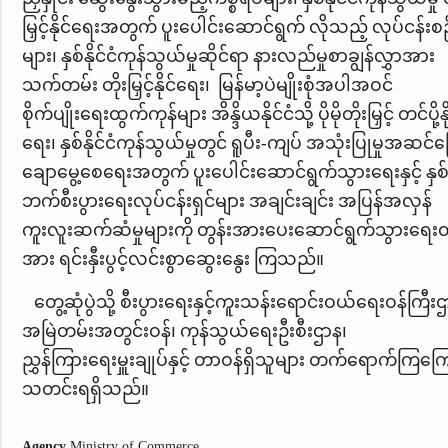
မြှင့်နိုင်ရေးအတွက် ပူးပေါင်းဆောင်ရွက် လိုသည့် လုပ်ငန်းစဉ
များ၊ နှစ်နိုင်ငံကုန်သွယ်မှုဆိုင်ရာ နားလည်မှုစာချွန်လွှာအား
သက်တမ်း တိုးမြှင့်နိုင်ရေး၊
မြန်မာ့ပဲမျိုးစုံအပါအဝင်
စိုက်ပျိုးရေးထွက်ကုန်များ အိန္ဒိယနိုင်ငံသို့ ပိုမိုတိုးမြှင့် တင်ပို့နိ
ရေး၊ နှစ်နိုင်ငံကုန်သွယ်မှုတွင် ရူပီး-ကျပ် အသုံးပြုမှုအဆင်ပ
ချောမွေ့စေရေးအတွက် ပူးပေါင်းဆောင်ရွက်သွားရေးနှင့်
နှစ
ဘက်စီးပွားရေးလုပ်ငန်းရှင်များ အချင်းချင်း
အပြန်အလှန်
ကူးလူးဆက်ဆံမှုများကို တွန်းအားပေးဆောင်ရွက်သွားရေးတိ
အား ရင်းနှီးပွင့်လင်းစွာဆွေးနွေး ကြသည်။
တွေ့ဆုံပွဲသို့ စီးပွားရေးနှင့်ကူးသန်းရောင်းဝယ်ရေးဝန်ကြီး
အမြဲတမ်းအတွင်းဝန်၊ ကုန်သွယ်ရေးဦးစီးဌာန၊
ညွှန်ကြားရေးမှူးချုပ်နှင့် တာဝန်ရှိသူများ တက်ရောက်ကြကြ
သတင်းရရှိသည်။
Agency
Ministry of Commerce