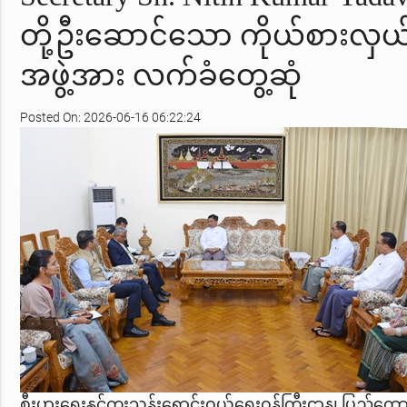
တို့ဦးဆောင်သော ကိုယ်စားလှယ
အဖွဲ့အား လက်ခံတွေ့ဆုံ
Posted On: 2026-06-16 06:22:24
စီးပွားရေးနှင့်ကူးသန်းရောင်းဝယ်ရေးဝန်ကြီးဌာန၊ ပြည်ထော