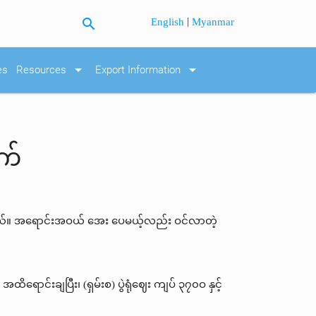
search
|
English
Myanmar
arrow_drop_down
arrow_drop_down
es
Resources
Export Information
က်
ါတယ်။ အရောင်းအဝယ် အေး ပေမယ့်လည်း ဝင်လာတဲ့
င်းချပြီး၊ (ရှမ်းစ) ပွဲရုံဈေး ကျပ် ၃၇၀ဝ နှင့်