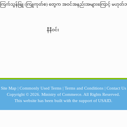
ကြက်သွန်ဖြူ (ကြူကုတ်စ) တွေက အဝင်အနည်းအများကြောင့် မဟုတ်ဘ
်။
င်း
Site Map
|
Commonly Used Terms
|
Terms and Conditions
|
Contact Us
Copyright © 2026.
Ministry of Commerce.
All Rights Reserved.
This website has been built with the support of
USAID.