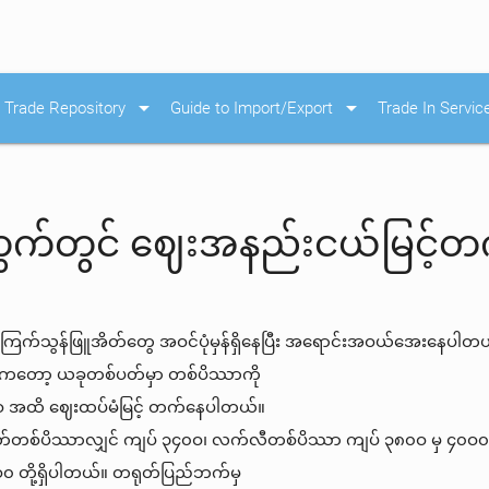
arrow_drop_down
arrow_drop_down
Trade Repository
Guide to Import/Export
Trade In Servic
ွက်တွင် ဈေးအနည်းငယ်မြင့်တ
့ ကြက်သွန်ဖြူအိတ်တွေ အဝင်ပုံမှန်ရှိနေပြီး အရောင်းအဝယ်အေးနေပ
းကတော့ ယခုတစ်ပတ်မှာ တစ်ပိဿာကို
ဝ အထိ ဈေးထပ်မံမြင့် တက်နေပါတယ်။
ုတ်တစ်ပိဿာလျှင် ကျပ် ၃၄၀ဝ၊ လက်လီတစ်ပိဿာ ကျပ် ၃၈၀ဝ မှ ၄၀ဝ၀ အထိရော
 တို့ရှိပါတယ်။ တရုတ်ပြည်ဘက်မှ