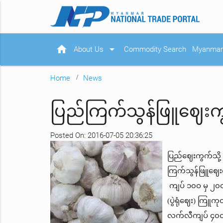
home
arrow_drop_down
About Us
Commodity Search
Myanmar 
Home
News
ပြည်ကြက်သွန်ဖြူဈေးက
Posted On: 2016-07-05 20:36:25
ပြည်ဈေးကွက်သို
ကြက်သွန်ဖြူဈေ
ကျပ် ၁၀ဝ မှ ၂၀
(ပွဲရုံဈေး) ကြူက
လက်လီကျပ် ၄၀ဝ၀