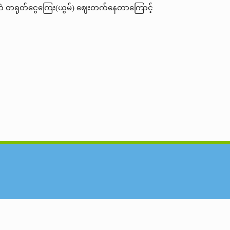
ဲ တရုတ်ငွေကြေး(ယွမ်) ဈေးတက်နေတာကြောင့်