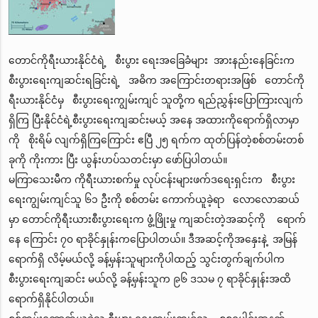
တောင်ကိုရီးယားနိုင်ငံရဲ့ စီးပွား ရေးအခြေခံများ အားနည်းနေခြင်းက
စီးပွားရေးကျဆင်းရခြင်းရဲ့ အဓိက အကြောင်းတရားအဖြစ် တောင်ကို
ရီးယားနိုင်ငံမှ စီးပွားရေးကျွမ်းကျင် သူတို့က ရည်ညွှန်းပြောကြားလျက်
ရှိကြ ပြီးနိုင်ငံရဲ့စီးပွားရေးကျဆင်းမယ့် အနေ အထားကိုရောက်ရှိလာမှာ
ကို စိုးရိမ် လျက်ရှိကြကြောင်း ဧပြီ ၂၅ ရက်က ထုတ်ပြန်တဲ့စစ်တမ်းတစ်
ခုကို ကိုးကား ပြီး ယွန်းဟပ်သတင်းမှာ ဖော်ပြပါတယ်။
မကြာသေးမီက ကိုရီးယားစက်မှု လုပ်ငန်းများဖက်ဒရေးရှင်းက စီးပွား
ရေးကျွမ်းကျင်သူ ၆၁ ဦးကို စစ်တမ်း ကောက်ယူခဲ့ရာ လောလောဆယ်
မှာ တောင်ကိုရီးယားစီးပွားရေးက ဖွံ့ဖြိုးမှု ကျဆင်းတဲ့အဆင့်ကို ရောက်
နေ ကြောင်း ၇၀ ရာခိုင်နှုန်းကပြောပါတယ်။ ဒီအဆင့်ကိုအနှေးနဲ့ အမြန်
ရောက်ရှိ လိမ့်မယ်လို့ ခန့်မှန်းသူများကိုပါထည့် သွင်းတွက်ချက်ပါက
စီးပွားရေးကျဆင်း မယ်လို့ ခန့်မှန်းသူက ၉၆ ဒသမ ၇ ရာခိုင်နှုန်းအထိ
ရောက်ရှိနိုင်ပါတယ်။