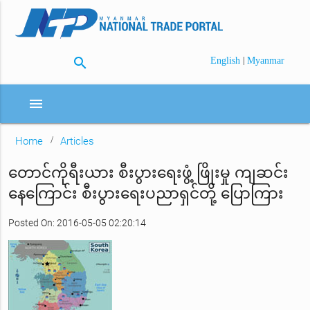
search
|
English
Myanmar
menu
Home
Articles
တောင်ကိုရီးယား စီးပွားရေးဖွံ့ ဖြိုးမှု ကျဆင်း
နေကြောင်း စီးပွားရေးပညာရှင်တို့ ပြောကြား
Posted On: 2016-05-05 02:20:14