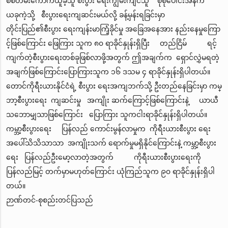
စစ်တမ်းကောက်ယူခဲ့သူ စီးပွား ရေးကျွမ်းကျင်သူ စုစုပေါင်းအနက်
ယခုကဲ့သို့ စီးပွားရေးကျဆင်းမယ်လို့ ခန့်မှန်းရခြင်းမှာ
တိုင်းပြည်၏စီးပွား ရေးကျန်းမာကြံ့ခိုင်မှု အခြေအနေအား နည်းနေမှုကြော
င့်ဖြစ်ကြောင်း ဖြေကြား သူက ၈၀ ရာခိုင်နှုန်းရှိပြီး တည်ငြိမ် ရင့်
ကျက်တဲ့စီးပွားရေးတစ်ခုဖြစ်လာဖို့အတွက် ဤအချက်က ရှောင်လွှဲမရတဲ့
အချက်ဖြစ်ကြောင်းပြောကြားသူက ၁၆ ဒသမ ၄ ရာခိုင်နှုန်းရှိပါတယ်။
တောင်ကိုရီးယားနိုင်ငံရဲ့ စီးပွား ရေးအကျဘက်သို့ ဦးတည်နေခြင်းမှာ ကမ္
ဘာ့စီးပွားရေး ကျဆင်းမှု အကျိုး ဆက်ကြောင့်ဖြစ်ကြောင်းနဲ့ ယာယီ
သဘောမျှသာဖြစ်ကြောင်း ပြောကြား သူကငါးရာခိုင်နှုန်းရှိပါတယ်။
ကမ္ဘာ့စီးပွားရေး ပြန်လည် ကောင်းမွန်လာမှုက ကိုရီးယားစီးပွား ရေး
အပေါ်သိသိသာသာ အကျိုးသက် ရောက်မှုမရှိနိုင်ကြောင်းနဲ့ ကမ္ဘာ့စီးပွား
ရေး ပြန်လည်ဦးမော့လာတဲ့အတွက် ကိုရီးယားစီးပွားရေးကို
ပြန်လည်မြင့် တက်မှာမဟုတ်ကြောင်း ယုံကြည်သူက ၉၀ ရာခိုင်နှုန်းရှိပါ
တယ်။
ဉာဏ်တင်-စုစည်းတင်ပြသည်