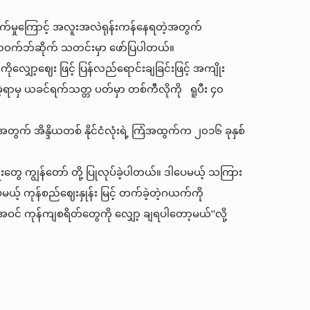
့တက်မှုကြောင့် အလူးအလဲရုန်းကန်နေရတဲ့အတွက်
န္ဒိယဝက်ဘ်ဆိုက် သတင်းမှာ ဖော်ပြပါတယ်။
ကိုလျှော့ဈေး ဖြင့် ပြန်လည်ရောင်းချခြင်းဖြင့် အကျိုး
ာမှ ယခင်ရက်သတ္တ ပတ်မှာ တစ်ကီလိုကို ရူပီး ၄၀
ွက် အိန္ဒိယတစ် နိုင်ငံလုံးရဲ့ ကြံအထွက်က ၂၀၁၆ ခုနှစ်
ေးတွေ ကျွန်တော် တို့ ပြုလုပ်ခဲ့ပါတယ်။ ဒါပေမယ့် သကြား
 ကုန်စည်ဈေးနှုန်း မြင့် တက်ခဲ့တဲ့ဂယက်ကို
အဝင် ကုန်ကျစရိတ်တွေကို လျှော့ ချရပါတော့မယ်''လို့