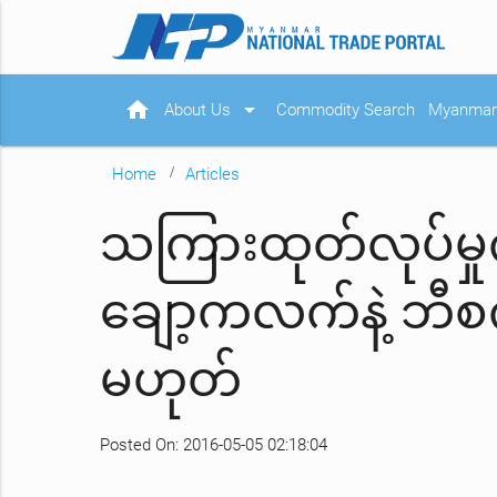
home
arrow_drop_down
About Us
Commodity Search
Myanmar 
Home
Articles
သကြားထုတ်လုပ်မှုကျ
ချော့ကလက်နဲ့ ဘီစက
မဟုတ်
Posted On: 2016-05-05 02:18:04