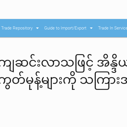
arrow_drop_down
arrow_drop_down
Trade Repository
Guide to Import/Export
Trade In Servic
ဆင်းလာသဖြင့် အိန္ဒိယနို
ွတ်မုန့်များကို သကြားအ