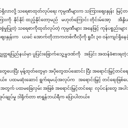
ာက်ရှိလာလို့ သရေစာထုတ်လုပ်ရေး ကုမ္ပဏီများက သကြားဈေးနှုန်း မြင်
ကြားကို နိုင်နိုင် ထည့်နိုင်တော့မည် မဟုတ်ကြောင်း တိုင်းမ်အော့ အိ
စွဲမှုပြုတဲ့ သရေစာကိုထုတ်လုပ်တဲ့ ကုမ္ပဏီများ အနေဖြင့် ကုန်ပစ္စည်းများ 
ုန်းက ယခင် အောက်တိုဘာကတစ်ကီလိုကို ရူပီး ၃၀ ဝန်းကျင်ရှိနေခဲ့ရ
ှတ္တရပြည်နယ်မှာ ပူပြင်းခြောက်သွေ့မှုဒဏ်ကို အပြင်း အထန်ခံစားရတဲ့အတ
တွေပေးပြီး မုန့်ထုတ်တွေမှာ အပိုတွေထပ်ဆောင်း ပြီး အရောင်းမြှင့်တင်ရ
ပထမဆုံးဆောင် ရွက်ရမယ့်အလုပ်က အရောင်းမြှင့် တင်ရေးဖြစ်ပေမယ့်
ဖို့ အတွက် ပထမခြေလှမ်း အဖြစ် အရောင်းမြှင့်တင်ရေး လုပ်ငန်းတွေ အပါ
မှ အုပ်ချုပ်မှု ဒါရိုက်တာ ဗာရွန်ဘယ်ရီက ပြောပါတယ်။