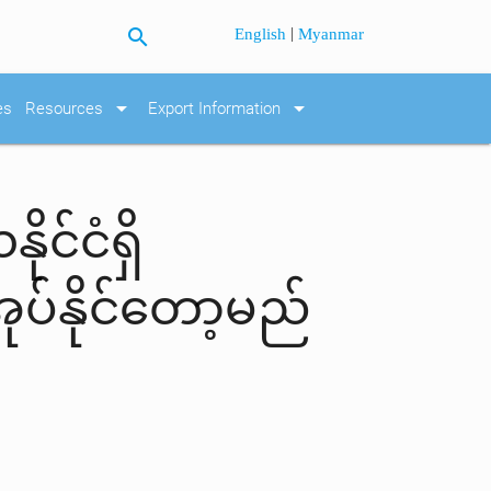
search
|
English
Myanmar
arrow_drop_down
arrow_drop_down
es
Resources
Export Information
င်ငံရှိ
ုပ်နိုင်တော့မည်