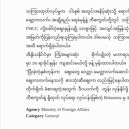
သကြားထုတ်လုပ်မှုက ငါးနှစ် အတွင်းအနိမ့်ဆုံးသို့ ရေ
ချော့ကလက်၊ အချိုရည်၊ ရေခဲမုန့်နဲ့ ဘီစကွတ်တို့တွင် သ
FMCG လို့ခေါ်တဲ့ဈေးနှုန်းချို သာစွာဖြင့် အလျင်အမြန်သုံး
အမြတ်ကိုပြန်လည်ရယူကြရပါတယ်။ ဒါပေမယ့် သကြားဈေးနှ
အထိ ရောက်ရှိခဲ့ပါတယ်။
အိန္ဒိယနိုင်ငံမှာ ကြံအများဆုံး စိုက်ပျိုးတဲ့ မဟာရသျ
မှာ ၁၀ ရာခိုင်နှုန်း ကျဆင်းမယ်လို့ ခန့် မှန်းထားပါတယ်။
''ပြီးခဲ့တဲ့နှစ်တုန်းက ဈေးတွေ လျှော့၊ မေတ္တာလက်ဆောင်
ဈေးကတက်နေသလို စားသုံးဆီဈေးက လည်းမြင့်နေပါတယ်။ 
တိုက်ရိုက် ခံစားရတဲ့အတွက် ဒီဂယက်ကို တွန်း လှန်နိုင်
ဘီစကွတ်နဲ့ နို့ထုတ် လုပ်ရေး လုပ်ငန်းဖြစ်တဲ့ Britanmia 
Agency
Ministry of Foreign Affairs
Category
General