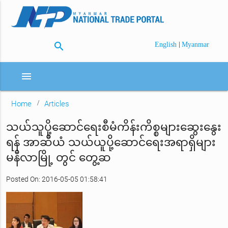
search
|
English
Myanmar
menu
Home
Articles
သယ်သူပို့ဆောင်ရေးစီမံကိန်းကိစ္စများဆွေးနွေး
ရန် အာဆီယံ သယ်ယူပို့ဆောင်ရေးအရာရှိများ
မနီလာမြို့ တွင် တွေ့ဆ
Posted On: 2016-05-05 01:58:41