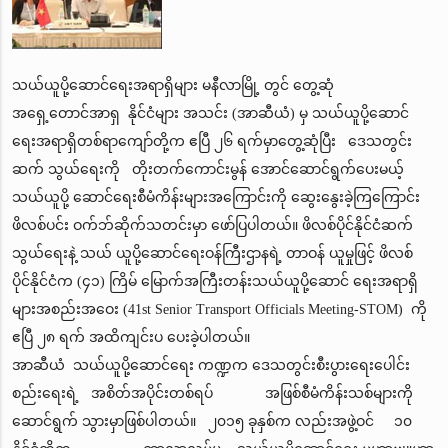
သယ်ယူပို့ဆောင်ရေးအရာရှိများ မနီလာမြို့ တွင် တွေ့ဆုံ
အရှေ့တောင်အာရှ နိုင်ငံများ အသင်း (အာဆီယံ) မှ သယ်ယူပို့ဆောင်
ရေးအရာရှိတစ်ရာကျော်တို့က ဧပြီ ၂၆ ရက်မှာတွေ့ဆုံပြီး ဒေသတွင်း
ဆက် သွယ်ရေးကို တိုးတက်ကောင်းမွန် အောင်ဆောင်ရွက်ပေးမယ့်
သယ်ယူပို့ ဆောင်ရေးစီမံကိန်းများအကြောင်းကို ဆွေးနွေးခဲ့ကြကြောင်း
ဖိလစ်ပင်း ဝက်ဘ်ဆိုက်သတင်းမှာ ဖော်ပြပါတယ်။ ဖိလစ်ပိုင်နိုင်ငံဆက်
သွယ်ရေးနဲ့ သယ် ယူပို့ဆောင်ရေးဝန်ကြီးဌာနရဲ့ တာဝန် ယူမှုဖြင့် ဖိလစ်
ပိုင်နိုင်ငံက (၄၁) ကြိမ် မြောက်အကြီးတန်းသယ်ယူပို့ဆောင် ရေးအရာရှိ
များအစည်းအဝေး (41st Senior Transport Officials Meeting-STOM) ကို
ဧပြီ ၂၈ ရက် အထိကျင်းပ ပေးခဲ့ပါတယ်။
အာဆီယံ သယ်ယူပို့ဆောင်ရေး ကဏ္ဍက ဒေသတွင်းစီးပွားရေးပေါင်း
စည်းရေးရဲ့ အစိတ်အပိုင်းတစ်ရပ် အဖြစ်စီမံကိန်းသစ်များကို
ဆောင်ရွက် သွားမှာဖြစ်ပါတယ်။ ၂၀၁၅ ခုနှစ်က လည်းအဖွဲ့ဝင် ၁၀