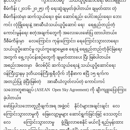
နိုင်ငံတို့က ကွာလာလမ်ပူ သယ်ယူပို့ဆောင်ရေး မဟာဗျူဟာ
စီမံကိန်း (၂၀၁၆-၂၀၂၅) ကို ရေးဆွဲချမှတ်ခဲ့ပါတယ်။ ချမှတ်ထား တဲ့
စီမံကိန်းထဲမှာ ဆက်သွယ်ရေး၊ စွမ်း ဆောင်ရည်၊ ပေါင်းစည်းရေး၊ ဘေး
ကင်း လုံခြုံရေးနဲ့ အာဆီယံသယ်ယူပို့ဆောင် ရေး ရေရှည်တည်တံ့
ကောင်းမွန်ရေး စတဲ့အချက်တွေကို အလေးပေးဖော်ပြ ထားပါတယ်။
ဒီစီမံကိန်းမှာ လေကြောင်း၊ ကုန်းကြောင်း၊ ရေကြောင်းသွားလာရေး၊
သယ်ယူပို့ဆောင်မှု လွယ်ကူချောမွေ့စေ ရေးနဲ့ ရေရှည်တည်တံ့ခိုင်မြဲရေး
အတွက် ရှေ့လုပ်ငန်းစဉ်တွေကို ချမှတ်ထားပေး ပြီး ဖြစ်ပါတယ်။
အစည်းအဝေးမှာ ဖိလစ်ပိုင် ဆက်သွယ်ရေးနဲ့ သယ်ယူပို့ဆောင်ရေး
ဝန်ကြီးဌာနမှ ဒုတိယဝန်ကြီးရှရီလိုက် ဘိုနီဖာက ဧပြီ ၁၅ ရက်က
အတည်ပြု ခဲ့ပြီးဖြစ်တဲ့ အာဆီယံလွတ်လပ်တဲ့ ကောင်းကင်
သဘောတူစာချုပ် (ASEAN Open Sky Agreement) ကို ချီးကျူးပြောကြား
ခဲ့ပါတယ်။
ဖော်ပြပါသဘောတူညီချက်အရ အဖွဲ့ဝင် နိုင်ငံများအချင်းချင်း လေ
ကြောင်းသွားလာမှုကို ဖြေလျော့မှုများ ဆောင်ရွက်ခြင်းဖြင့် ဒေသတွင်း
လေ ကြောင်းသွားလာမှု ဖွံ့ဖြိုးလာစေနိုင် မယ်လို့ ရည်မှန်းထား