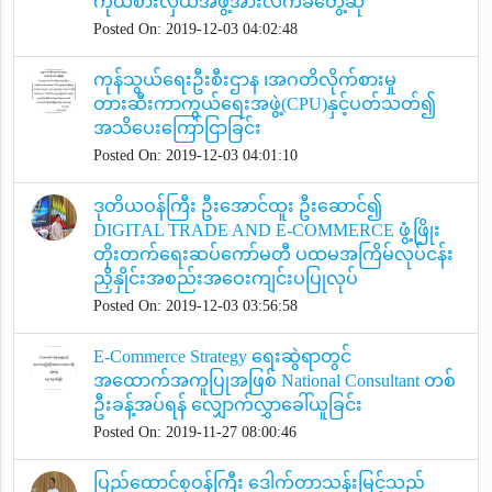
ကိုယ်စားလှယ်အဖွဲ့အားလက်ခံတွေ့ဆုံ
Posted On: 2019-12-03 04:02:48
ကုန်သွယ်ရေးဦးစီးဌာန ၊အဂတိလိုက်စားမှု
တားဆီးကာကွယ်ရေးအဖွဲ့(CPU)နှင့်ပတ်သတ်၍
အသိပေးကြော်ငြာခြင်း
Posted On: 2019-12-03 04:01:10
ဒုတိယဝန်ကြီး ဦးအောင်ထူး ဦးဆောင်၍
DIGITAL TRADE AND E-COMMERCE ဖွံ့ဖြိုး
တိုးတက်ရေးဆပ်ကော်မတီ ပထမအကြိမ်လုပ်ငန်း
ညှိနှိုင်းအစည်းအဝေးကျင်းပပြုလုပ်
Posted On: 2019-12-03 03:56:58
E-Commerce Strategy ရေးဆွဲရာတွင်
အထောက်အကူပြုအဖြစ် National Consultant တစ်
ဦးခန့်အပ်ရန် လျှောက်လွှာခေါ်ယူခြင်း
Posted On: 2019-11-27 08:00:46
ပြည်ထောင်စုဝန်ကြီး ဒေါက်တာသန်းမြင့်သည်