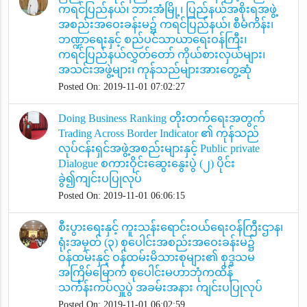
ကရင်ပြည်နယ်၊ ဘားအံမြို့၊ ပြည်နယ်အစိုးရအဖွဲ့
အစည်းအဝေးခန်းမ၌ ကရင်ပြည်နယ်၊ စီမံကိန်း၊
ဘဏ္ဍာရေးနှင့် စည်ပင်သာယာရေးဝန်ကြီး၊
ကရင်ပြည်နယ်လွှတ်တော် ကိုယ်စားလှယ်များ၊
အသင်းအဖွဲ့များ၊ ကုန်သည်များအားတွေ့ဆုံ
Posted On: 2019-11-01 07:02:27
Doing Business Ranking တိုးတက်ရေးအတွက်
Trading Across Border Indicator ၏ ကုန်သည်
လုပ်ငန်းရှင်အဖွဲ့အစည်းများနှင့် Public private
Dialogue စကားဝိုင်းဆွေးနွေးပွဲ (၂) ပိုင်း
ခွဲ၍ကျင်းပပြုလုပ်
Posted On: 2019-11-01 06:06:15
စီးပွားရေးနှင့် ကူးသန်းရောင်းဝယ်ရေးဝန်ကြီးဌာန၊
ရုံးအမှတ် (၃) စုပေါင်းအစည်းအဝေးခန်းမ၌
ဝန်ထမ်းနှင့် ဝန်ထမ်းမိသားစုများ၏ စုဒ္ဒသမ
အကြိမ်မြောက် စုပေါင်းမဟာဘုံကထိန်
သင်္ကန်းကပ်လှူပွဲ အခမ်းအနား ကျင်းပပြုလုပ်
Posted On: 2019-11-01 06:02:59