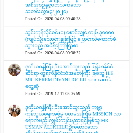
အစီအစဉ်နှင့်ပတ်သက်သော
သတင်းလွှာ(၃/၂၀၂၀)
Posted On: 2020-04-08 09:40:28
သွင်းကုန်လိုင်စင် (၁) စောင်လျှင် ကျပ် ၃၀၀၀၀
(ကျပ်သုံးသောင်း)နှုန်းဖြင့် ပြောင်းလဲကောက်ခံ
သွားမည့် အမိန့်ကြော်ငြာစာ
Posted On: 2020-04-08 09:38:32
ဒုတိယဝန်ကြီး ဉီးအောင်ထူးသည် မြန်မာနိုင်ငံ
ဆိုင်ရာ တူရကီနိုင်ငံသံအမတ်ကြီး ဖြစ်သူ H.E.
MR. KEREM DIVANLIOGLU အား လက်ခံ
တွေ့ဆုံ
Posted On: 2019-12-11 08:05:59
ဒုတိယဝန်ကြီး ဉီးအောင်ထူးသည် ကမ္ဘာ့
ကုန်သွယ်ရေးအဖွဲ့မှ ပထမအကြိမ် MISSION လာ
ရောက်မည့် ကျွမ်းကျင်ပညာရှင်ဖြစ်သူ MR.
USMAN ALI KHILJI ဦးဆောင်သော