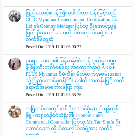
ပြည်ထောင်စုဝန်ကြီး ဒေါက်တာသန်းမြင့်သည်
CCIC Myanmar Inspection and Certification Co.,
Ltd ၏ Country Manager ဖြစ်သူ ဉီးအောင်ညွန့်
မြတ် ဉီးဆောင်သောကိုယ်စားလှယ်အဖွဲ့အား
လက်ခံတွေ့ဆုံ
Posted On: 2019-11-01 06:00:37
ဉရောပသမဂ္ဂ၏ မြန်မာနိုင်ငံ ကုန်သွယ်မှုကဏ္ဍ
ဖွံ့ဖြိုးတိုးတက်စေရေး အထောက်အပံ့ ARISE
PLUS Myanmar စီမံကိန်း မိတ်ဆက်အခမ်းအနား
သို့ ပြည်ထောင်စုဝန်ကြီး ဒေါက်တာသန်းမြင့် တက်
ရောက်အမှာစကားပြောကြား
Posted On: 2019-11-01 05:35:36
အမြဲတမ်းအတွင်းဝန် ဉီးအောင်စိုးသည် ရန်ကုန်
မြို့၊ တရုတ်နိုင်ငံသံရုံး၏ Economic and
Commercial Counsellor ဖြစ်သူ Mr. Tan Shufu ဉီး
ဆောင်သော ကိုယ်စားလှယ်အဖွဲ့အား လက်ခံ