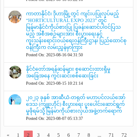
ကာတာနိုင်ငံ၊ ဒိုဟာမြို့တွင် ကျင်းပပြုလုပ်မည့်
“HORTICULTURAL EXPO 2023” တွင်
မြန်မာနိုင်ငံကိုယ်စားပြု ပြခန်းဆောင်ပါဝင်ပြသ
မည့် အစီအစဉ်များအား စီးပွားရေးနှင့်
ကူးသန်းရောင်းဝယ်ရေးဝန်ကြီးဌာန၊ ပြည်ထောင်စု
ဝန်ကြီးက လမ်းညွှန်မှာကြား
Posted On: 2023-08-16 04:31:50
နိုင်ငံတော်အရန်ဆန်များ စုဆောင်းထားရှိမှု
အခြေအနေ ကွင်းဆင်းစစ်ဆေးခြင်း
Posted On: 2023-08-15 10:21:14
၂၀၂၃ ခုနှစ် အာဆီယံ-တရုတ် မဟာပင်လယ်အော်
ဒေသ (ကျူးဟိုင်) စီးပွားရေး ပူးပေါင်းဆောင်ရွက်
မှုဖိုရမ်သို့ မြန်မာကိုယ်စားလှယ်အဖွဲ့တက်ရောက်
Posted On: 2023-08-07 05:13:37
«
1
2
3
4
5
6
7
8
...
71
72