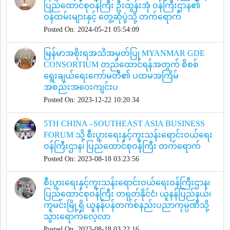
ပြည်ထောင်စုဝန်ကြီး ဦးထွန်းအုံ ဝန်ကြီးဌာန၏
ဝန်ထမ်းများနှင့် တွေ့ဆုံပွဲသို့ တက်ရောက်
Posted On: 2024-05-21 05:54:09
မြန်မာအစိုးရအသိအမှတ်ပြု MYANMAR GDE
CONSORTIUM တည်ထောင်ရန်အတွက် စိစစ်
ရွေးချယ်ရေးကော်မတီ၏ ပထမအကြိမ်
အစည်းအဝေးကျင်းပ
Posted On: 2023-12-22 10:20:34
5TH CHINA –SOUTHEAST ASIA BUSINESS
FORUM သို့ စီးပွားရေးနှင့်ကူးသန်းရောင်းဝယ်ရေး
ဝန်ကြီးဌာန၊ ပြည်ထောင်စုဝန်ကြီး တက်ရောက်
Posted On: 2023-08-18 03:23:56
စီးပွားရေးနှင့်ကူးသန်းရောင်းဝယ်ရေးဝန်ကြီးဌာန၊
ပြည်ထောင်စုဝန်ကြီး တရုတ်နိုင်ငံ၊ ယူနန်ပြည်နယ်၊
ကူမင်းမြို့ရှိ ယူနန်ပန်တက်စ်နည်းပညာကုမ္ပဏီသို့
သွားရောက်လေ့လာ
Posted On: 2023-08-18 03:22:16