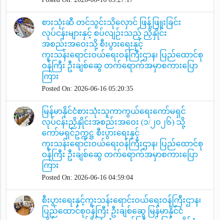
စားသုံးဆီ တင်သွင်းသိုလှောင် ဖြန့်ဖြူးခြင်း
လုပ်ငန်းများနှင့် စပ်လျဉ်းသည့် ညှိနှိုင်း
အစည်းအဝေးသို့ စီးပွားရေးနှင့်
ကူးသန်းရောင်းဝယ်ရေးဝန်ကြီးဌာန၊ ပြည်ထောင်စု
ဝန်ကြီး ဦးချစ်ဆွေ တက်ရောက်အမှာစကားပြော
ကြား
Posted On: 2026-06-16 05:20:35
မြန်မာနိုင်ငံစားသုံးသူကာကွယ်ရေးကော်မရှင်
လုပ်ငန်းညှိနှိုင်းအစည်းအဝေး (၁/၂၀၂၆) သို့
ကော်မရှင်ဥက္ကဋ္ဌ စီးပွားရေးနှင့်
ကူးသန်းရောင်းဝယ်ရေးဝန်ကြီးဌာန၊ ပြည်ထောင်စု
ဝန်ကြီး ဦးချစ်ဆွေ တက်ရောက်အမှာစကားပြော
ကြား
Posted On: 2026-06-16 04:59:04
စီးပွားရေးနှင့်ကူးသန်းရောင်းဝယ်ရေးဝန်ကြီးဌာန၊
ပြည်ထောင်စုဝန်ကြီး ဦးချစ်ဆွေ မြန်မာနိုင်ငံ