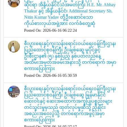
ဆိုင်ရာ အိန္ဒိယနိုင်ငံသံအမတ်ကြီး H.E. Mr. Abhay
Thakur နှင့် အိန္ဒိယနိုင်ငံ၊ Additional Secretary Sh.
Nitin Kumar Yadav တို့ဦးဆောင်သော
ကိုယ်စားလှယ်အဖွဲ့အား လက်ခံတွေ့ဆုံ
Posted On: 2026-06-16 06:22:24
စီးပွားရေးနှင့်ကူးသန်းရောင်းဝယ်ရေးဝန်ကြီးဌာန၊
ပြည်ထောင်စုဝန်ကြီး ဦးချစ်ဆွေ မူပိုင်ခွင့်
ဦးစီးဌာန၏ (၅) နှစ်ပြည့် နှစ်ပတ်လည်နေ့
အထိမ်းအမှတ်အခမ်းအနားသို့ တက်ရောက် အမှာ
စကားပြောကြား
Posted On: 2026-06-16 05:30:59
စီးပွားရေးနှင့်ကူးသန်းရောင်းဝယ်ရေးဝန်ကြီးဌာန၊
ပြည်ထောင်စုဝန်ကြီး ဦးချစ်ဆွေ မြန်မာနိုင်ငံ
ဆေးဝါးနှင့် ဆေးအထောက်အကူပြုပစ္စည်းများ
တင်သွင်းမှုမှသည် ထုတ်လုပ်မှုဆီသို့ ညှိနှိုင်း
အစည်းအဝေးပွဲသို့ တက်ရောက်အဖွင့်အမှာ
စကားပြောကြား
Posted On: 2026-06-16 05:27:17