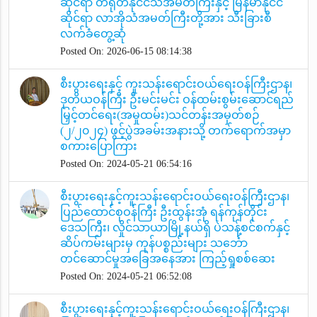
ဆိုင်ရာ တရုတ်နိုင်ငံသံအမတ်ကြီးနှင့် မြန်မာနိုင်ငံ
ဆိုင်ရာ လာအိုသံအမတ်ကြီးတို့အား သီးခြားစီ
လက်ခံတွေ့ဆုံ
Posted On: 2026-06-15 08:14:38
စီးပွားရေးနှင့် ကူးသန်းရောင်းဝယ်ရေးဝန်ကြီးဌာန၊
ဒုတိယဝန်ကြီး ဦးမင်းမင်း ဝန်ထမ်းစွမ်းဆောင်ရည်
မြှင့်တင်ရေး(အမှုထမ်း)သင်တန်းအမှတ်စဉ်
(၂/၂၀၂၄) ဖွင့်ပွဲအခမ်းအနားသို့ တက်ရောက်အမှာ
စကားပြောကြား
Posted On: 2024-05-21 06:54:16
စီးပွားရေးနှင့်ကူးသန်းရောင်းဝယ်ရေးဝန်ကြီးဌာန၊
ပြည်ထောင်စုဝန်ကြီး ဦးထွန်းအုံ ရန်ကုန်တိုင်း
ဒေသကြီး၊ လှိုင်သာယာမြို့နယ်ရှိ ပဲသန့်စင်စက်နှင့်
ဆိပ်ကမ်းများမှ ကုန်ပစ္စည်းများ သင်္ဘော
တင်ဆောင်မှုအခြေအနေအား ကြည့်ရှုစစ်ဆေး
Posted On: 2024-05-21 06:52:08
စီးပွားရေးနှင့်ကူးသန်းရောင်းဝယ်ရေးဝန်ကြီးဌာန၊