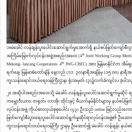
၁။မဲခေါင်-လန်ချန်းပူးပေါင်းဆောင်ရွက်မှုအောက်ရှိ နယ်စပ်ဖြတ်ကျော်စီးပွ
th
အကြိမ်မြောက်လုပ်ငန်းအဖွဲ့အစည်းအဝေး (4
Joint Working Group Meeti
th
Mekong- lancang Cooperation- 4
JWG-CBEC) အား မြန်မာနိုင်ငံက အိမ်ရ
ရက်နေ့၊ မြန်မာစံတော်ချိန် နေ့လည် (၁၁: ၃၀)နာရီအချိန်မှ (၁၅:၀၀) နာရီအချိ
ကူးသန်းရောင်းဝယ်ရေးဝန်ကြီးဌာန၊ ရုံးအမှတ် (၃)၌လက်ခံကျင်းပ ခဲ့ပါသ
၂။ အဆိုပါအစည်းအဝေးသို့ မဲခေါင်-လန်ချန်းပူးပေါင်းဆောင်ရွက်မှုဆိုင် ရာအ
ကမ္ဘောဒီးယား၊ တရုတ်၊ လာအို၊ ထိုင်းနှင့် ဗီယက်နမ်နိုင်ငံများမှ နယ်စပ်ဖြတ
လုပ်ငန်းအဖွဲ့ ကိုယ်စားလှယ်စုစုပေါင်း (၄၃) ဦးသည် online ဖြင့်လည်းကောင်
ဖြတ်ကျော်စီးပွားရေးပူးပေါင်းဆောင်ရွက်မှုဆိုင်ရာလုပ်ငန်းအဖွဲ့၏ ဦးဆောင်
ကူးသန်းရောင်းဝယ်ရေးဝန်ကြီး ဌာနမှ ဦးဆောင်၍ မဲခေါင်-လန်ချန်း နယ်စပ