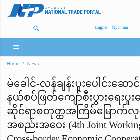
search
|
English
Myanmar
menu
Home
News
မဲခေါင်-လန်ချန်းပူးပေါင်းဆောင်
နယ်စပ်ဖြတ်ကျော်စီးပွားရေးပူးပ
ဆိုင်ရာစတုတ္ထအ​ကြိမ်မြောက်လုပ်
အစည်းအဝေး (4th Joint Working
Cross-border Economic Coopera