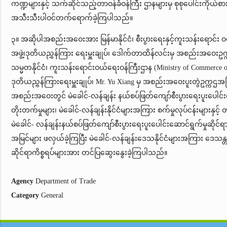
ကဏ္ဍများနှင့် သက်ဆိုင်သည့်တာဝန်ခံဝန်ကြီး ဌာနများမှ စုစုပေါင်းကိုယ်စ
အသီးသီးပါဝင်တက်ရောက်ခဲ့ကြပါသည်။
၃။ အဆိုပါအစည်းအဝေးအား မြန်မာနိုင်ငံ၊ စီးပွားရေးနှင့်ကူးသန်းရောင်း ဝယ
အဖွဲ့၊ဒုတိယညွှန်ကြား ရေးမှူးချုပ်၊ ဒေါက်တာထိန်လင်းမှ အစည်းအဝေးဥ
သမ္မတနိုင်ငံ၊ ကူးသန်းရောင်းဝယ်ရေးဝန်ကြီးဌာန (Ministry of Commerce 
ဒုတိယညွှန်ကြားရေးမှူးချုပ်၊ Mr. Yu Xiang မှ အစည်းအဝေးပူးတွဲဥက္ကဌအ
အစည်းအဝေးတွင် မဲခေါင်-လန်ချန်း နယ်စပ်ဖြတ်ကျော်စီးပွားရေးပူးပေါင်းဆေ
တိုးတက်မှုများ၊ မဲခေါင်-လန်ချန်းနိုင်ငံများအကြား စက်မှုလုပ်ငန်းများနှင့် 
မဲခေါင်- လန်ချန်းနယ်စပ်ဖြတ်ကျော်စီးပွားရေးပူးပေါင်းဆောင်ရွက်မှုဆိုင်
အမြင်များ ဖလှယ်ခဲ့ကြပြီး မဲခေါင်-လန်ချန်းဒေသနိုင်ငံများအကြား ဒေသန္
ဆိုင်ရာကိစ္စရပ်များအား တင်ပြဆွေးနွေးခဲ့ကြပါသည်။
Agency
Department of Trade
Category
General